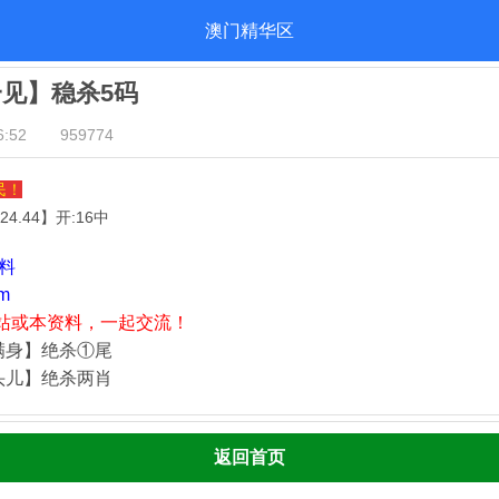
澳门精华区
一见】稳杀5码
:52
959774
民！
.24.44
】开:16中
资料
m
站或本资料，一起交流！
满身】绝杀①尾
头儿】绝杀两肖
返回首页