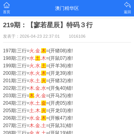
澳门精华区
首页
返回
219期：【寥若星辰】特码３行
发表于：2026-04-23 22:37:01
1016106
197期:三行=
火.金.
木
=(开猪08)准!
198期:三行=
水.
土
.木
=(开鼠07)准!
199期:三行=
火.水.
土
=(开羊36)准!
200期:三行=
水.火.
木
=(开龙39)准!
201期:三行=
水.土.
火
=(开猪32)准!
202期:三行=
木.金.水
=(开兔40)错!
203期:三行=
木
.火.金
=(开马25)准!
204期:三行=
水.土.
金
=(开虎05)准!
205期:三行=
土.木.
火
=(开龙03)准!
206期:三行=
水.金.
木
=(开猴47)准!
207期:三行=
木.金.土
=(开鼠31)错!
208期:三行=
金.水.土
=(开鼠19)错!