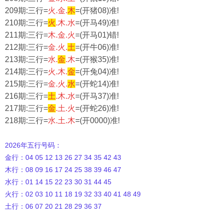
209期:三行=
火.金.
木
=(开猪08)准!
210期:三行=
火
.木.水
=(开马49)准!
211期:三行=
木.金.火
=(开马01)错!
212期:三行=
金.火.
土
=(开牛06)准!
213期:三行=
水.
金
.木
=(开猴35)准!
214期:三行=
火.木.
金
=(开兔04)准!
215期:三行=
金.火.
水
=(开蛇14)准!
216期:三行=
土
.木.水
=(开马37)准!
217期:三行=
金
.土.火
=(开蛇26)准!
218期:三行=
水.土.木
=(开0000)准!
2026年五行号码：
金行：04 05 12 13 26 27 34 35 42 43
木行：08 09 16 17 24 25 38 39 46 47
水行：01 14 15 22 23 30 31 44 45
火行：02 03 10 11 18 19 32 33 40 41 48 49
土行：06 07 20 21 28 29 36 37