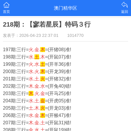
澳门精华区
首页
返回
218期：【寥若星辰】特码３行
发表于：2026-04-23 22:37:01
1014770
197期:三行=
火.金.
木
=(开猪08)准!
198期:三行=
水.
土
.木
=(开鼠07)准!
199期:三行=
火.水.
土
=(开羊36)准!
200期:三行=
水.火.
木
=(开龙39)准!
201期:三行=
水.土.
火
=(开猪32)准!
202期:三行=
木.金.水
=(开兔40)错!
203期:三行=
木
.火.金
=(开马25)准!
204期:三行=
水.土.
金
=(开虎05)准!
205期:三行=
土.木.
火
=(开龙03)准!
206期:三行=
水.金.
木
=(开猴47)准!
207期:三行=
木.金.土
=(开鼠31)错!
208期:三行=
金.水.土
=(开鼠19)错!