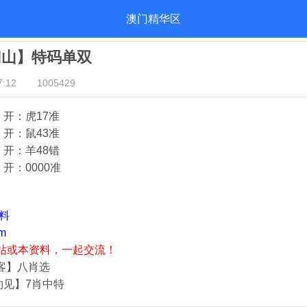
澳门精华区
归山】特码单双
:12
1005429
》开：虎17
准
》开：鼠43
准
》开：羊48错
开：000
0准
资料
m
站或本资料，一起交流！
归客】八肖选
灼见】7肖中特