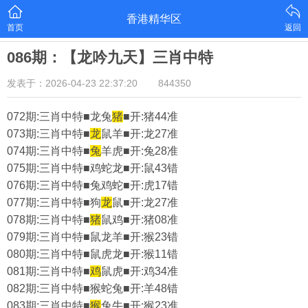
香港精华区
首页
返回
086期：【龙吟九天】三肖中特
发表于：2026-04-23 22:37:20
844350
072期:三肖中特■龙兔
猪
■开:猪44准
073期:三肖中特■
龙
鼠羊
■开:龙27准
074期:三肖中特■
兔
羊虎
■开:兔28准
075期:三肖中特■鸡蛇龙
■开:鼠43错
076期:三肖中特■兔鸡蛇
■开:虎17错
077期:三肖中特■狗
龙
鼠
■开:龙27准
078期:三肖中特■
猪
鼠鸡
■开:猪08准
079期:三肖中特■鼠龙羊
■开:猴23错
080期:三肖中特■鼠虎龙
■开:猴11错
081期:三肖中特■
鸡
鼠虎
■开:鸡34准
082期:三肖中特■猴蛇兔
■开:羊48错
083期:三肖中特■
猴
兔牛
■开:猴23准