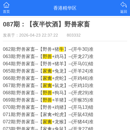
香港精华区
首页
返回
087期：【夜半饮酒】野兽家畜
发表于：2026-04-23 22:37:22
803332
062
期:野兽家畜--【野兽+猪
牛
】--(开牛30)准
063
期:野兽家畜--【
野兽
+鸡马】--(开龙27)准
064
期:野兽家畜--【野兽+猪羊】--(开马01)错
065
期:野兽家畜--【
家禽
+兔龙】--(开羊24)准
066期:野兽家畜--【
家禽
+虎蛇】--(开鸡46)准
067期:野兽家畜--【
家禽
+鼠龙】--(开鸡10)准
068期:野兽家畜--【
野兽
+狗马】--(开虎29)准
069期:野兽家畜--【
野兽
+羊猪】--(开猴35)准
070期:野兽家畜--【野兽+鸡猪】--(开马13)错
071期:野兽家畜--【家禽+蛇虎】--(开鼠43)错
072期:野兽家畜--【
家禽
+龙猴】--(开猪44)准
073期:野兽家畜--【家禽+兔鼠】--(开龙27)错