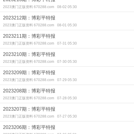
2023澳门正版资料 670288.com
08-02 05:30
2023212期：博彩平特报
2023澳门正版资料 670288.com
08-01 05:30
2023211期：博彩平特报
2023澳门正版资料 670288.com
07-31 05:30
2023210期：博彩平特报
2023澳门正版资料 670288.com
07-30 05:30
2023209期：博彩平特报
2023澳门正版资料 670288.com
07-29 05:30
2023208期：博彩平特报
2023澳门正版资料 670288.com
07-28 05:30
2023207期：博彩平特报
2023澳门正版资料 670288.com
07-27 05:30
2023206期：博彩平特报