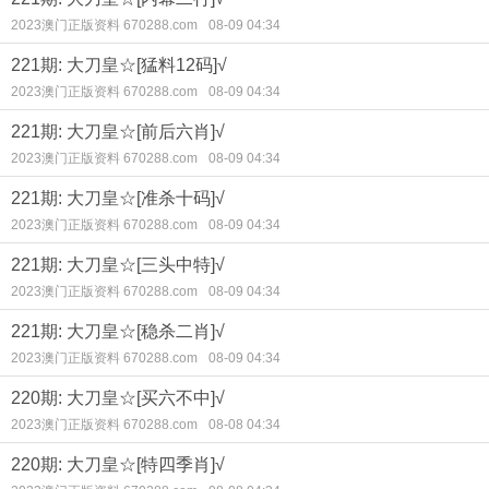
2023澳门正版资料 670288.com
08-09 04:34
221期: 大刀皇☆[猛料12码]√
2023澳门正版资料 670288.com
08-09 04:34
221期: 大刀皇☆[前后六肖]√
2023澳门正版资料 670288.com
08-09 04:34
221期: 大刀皇☆[准杀十码]√
2023澳门正版资料 670288.com
08-09 04:34
221期: 大刀皇☆[三头中特]√
2023澳门正版资料 670288.com
08-09 04:34
221期: 大刀皇☆[稳杀二肖]√
2023澳门正版资料 670288.com
08-09 04:34
220期: 大刀皇☆[买六不中]√
2023澳门正版资料 670288.com
08-08 04:34
220期: 大刀皇☆[特四季肖]√