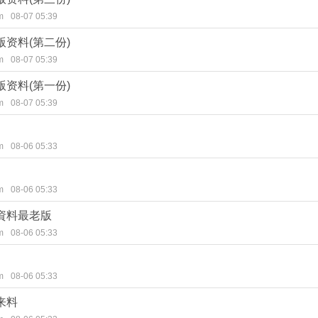
m
08-07 05:39
版资料(第二份)
m
08-07 05:39
版资料(第一份)
m
08-07 05:39
m
08-06 05:33
m
08-06 05:33
合資料最老版
m
08-06 05:33
m
08-06 05:33
来料