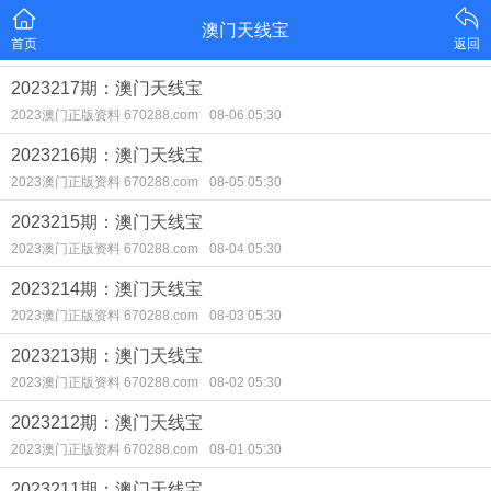
澳门天线宝
首页
返回
2023217期：澳门天线宝
2023澳门正版资料 670288.com
08-06 05:30
2023216期：澳门天线宝
2023澳门正版资料 670288.com
08-05 05:30
2023215期：澳门天线宝
2023澳门正版资料 670288.com
08-04 05:30
2023214期：澳门天线宝
2023澳门正版资料 670288.com
08-03 05:30
2023213期：澳门天线宝
2023澳门正版资料 670288.com
08-02 05:30
2023212期：澳门天线宝
2023澳门正版资料 670288.com
08-01 05:30
2023211期：澳门天线宝