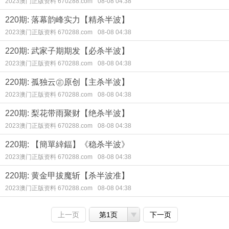
2023澳门正版资料 670288.com
08-08 04:38
220期: 落幕韵峰实力【精杀半波】
2023澳门正版资料 670288.com
08-08 04:38
220期: 武家子期期发【必杀半波】
2023澳门正版资料 670288.com
08-08 04:38
220期: 孤独云㊣原创【主杀半波】
2023澳门正版资料 670288.com
08-08 04:38
220期: 梨花带雨聚财【绝杀半波】
2023澳门正版资料 670288.com
08-08 04:38
220期: 【簡單緈鍢】《稳杀半波》
2023澳门正版资料 670288.com
08-08 04:38
220期: 黄金甲拔魔斩【杀半波准】
2023澳门正版资料 670288.com
08-08 04:38
上一页
第1页
下一页