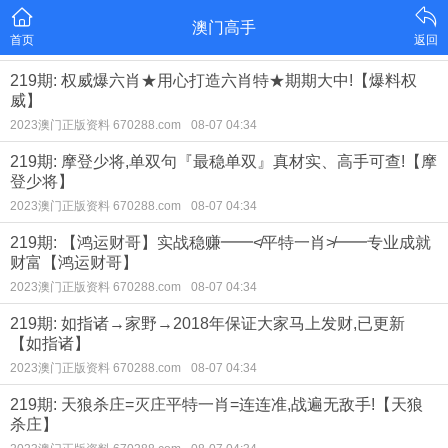
澳门高手
首页
返回
219期: 权威爆六肖★用心打造六肖特★期期大中!【爆料权
威】
2023澳门正版资料 670288.com
08-07 04:34
219期: 摩登少将,单双句『最稳单双』真材实、高手可查!【摩
登少将】
2023澳门正版资料 670288.com
08-07 04:34
219期: 【鸿运财哥】实战稳赚━━≮平特一肖≯━━专业成就
财富【鸿运财哥】
2023澳门正版资料 670288.com
08-07 04:34
219期: 如指诸→家野→2018年保证大家马上发财,已更新
【如指诸】
2023澳门正版资料 670288.com
08-07 04:34
219期: 天狼杀庄=灭庄平特一肖=连连准,战遍无敌手!【天狼
杀庄】