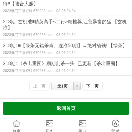
待!!【陆合大赚】
2023澳门正版资料 670288.com
08-06 04:34
218期: 玄机准‖精英高手<二行>精推荐,让您暴富的猛!【玄机
准】
2023澳门正版资料 670288.com
08-06 04:34
218期: ≡【绿茶无错杀肖、连准50期】→绝对省钱! 【绿茶】
2023澳门正版资料 670288.com
08-06 04:34
218期: 《杀出重围》期期乱杀一头--已更新【杀出重围】
2023澳门正版资料 670288.com
08-06 04:34
上一页
第1页
下一页
返回首页
首页
彩图
黑白
记录