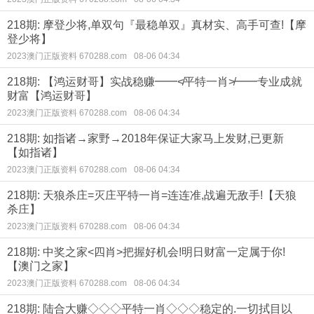
218期: 摩登少将,单双句『最稳单双』真材实、高手可查!【摩
登少将】
2023澳门正版资料 670288.com
08-06 04:34
218期: 【鸿运财哥】实战稳赚━━≮平特一肖≯━━专业成就
财富【鸿运财哥】
2023澳门正版资料 670288.com
08-06 04:34
218期: 如指诸→家野→2018年保证大家马上发财,已更新
【如指诸】
2023澳门正版资料 670288.com
08-06 04:34
218期: 天狼杀庄=灭庄平特一肖=连连准,战遍无敌手!【天狼
杀庄】
2023澳门正版资料 670288.com
08-06 04:34
218期: 中奖之家<四肖>把握好机会!明日财富一定属于你!
【澳门之家】
2023澳门正版资料 670288.com
08-06 04:34
218期: 陆合大赚◇◇◇平特一肖◇◇◇稳定的.一切拭目以