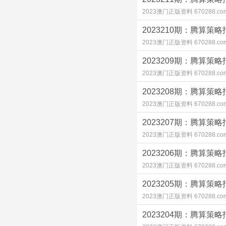
2023澳门正版资料 670288.co
2023210期：腾算策略
2023澳门正版资料 670288.co
2023209期：腾算策略
2023澳门正版资料 670288.co
2023208期：腾算策略
2023澳门正版资料 670288.co
2023207期：腾算策略
2023澳门正版资料 670288.co
2023206期：腾算策略
2023澳门正版资料 670288.co
2023205期：腾算策略
2023澳门正版资料 670288.co
2023204期：腾算策略