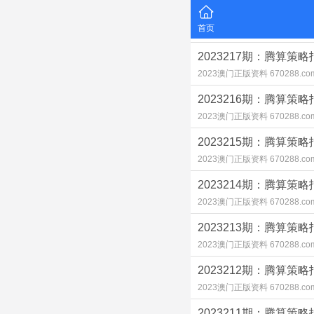
首页
2023217期：腾算策略
2023澳门正版资料 670288.co
2023216期：腾算策略
2023澳门正版资料 670288.co
2023215期：腾算策略
2023澳门正版资料 670288.co
2023214期：腾算策略
2023澳门正版资料 670288.co
2023213期：腾算策略
2023澳门正版资料 670288.co
2023212期：腾算策略
2023澳门正版资料 670288.co
2023211期：腾算策略