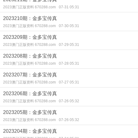
2023澳门正版资料 670288.com
07-31 05:31
2023210期：金多宝传真
2023澳门正版资料 670288.com
07-30 05:31
2023209期：金多宝传真
2023澳门正版资料 670288.com
07-29 05:31
2023208期：金多宝传真
2023澳门正版资料 670288.com
07-28 05:31
2023207期：金多宝传真
2023澳门正版资料 670288.com
07-27 05:31
2023206期：金多宝传真
2023澳门正版资料 670288.com
07-26 05:32
2023205期：金多宝传真
2023澳门正版资料 670288.com
07-26 05:32
2023204期：金多宝传真