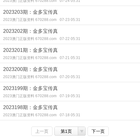
2023澳门正版资料 670288.com
07-24 05:31
2023203期：金多宝传真
2023澳门正版资料 670288.com
07-23 05:31
2023202期：金多宝传真
2023澳门正版资料 670288.com
07-22 05:31
2023201期：金多宝传真
2023澳门正版资料 670288.com
07-21 05:31
2023200期：金多宝传真
2023澳门正版资料 670288.com
07-20 05:31
2023199期：金多宝传真
2023澳门正版资料 670288.com
07-19 05:31
2023198期：金多宝传真
2023澳门正版资料 670288.com
07-18 05:31
上一页
第1页
下一页