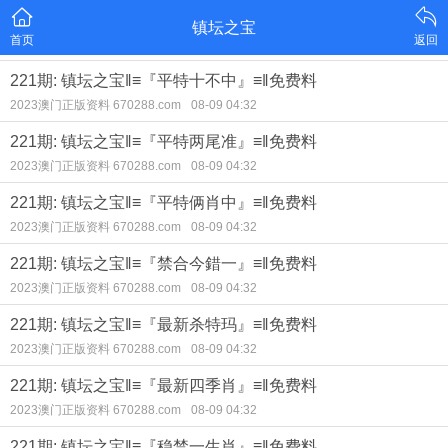
镇坛之宝
首页
返回
221期: 镇坛之宝‖≡『平特十不中』≡‖免费料
2023澳门正版资料 670288.com
08-09 04:32
221期: 镇坛之宝‖≡『平特两尾准』≡‖免费料
2023澳门正版资料 670288.com
08-09 04:32
221期: 镇坛之宝‖≡『平特俩肖中』≡‖免费料
2023澳门正版资料 670288.com
08-09 04:32
221期: 镇坛之宝‖≡『禁合今錯一』≡‖免费料
2023澳门正版资料 670288.com
08-09 04:32
221期: 镇坛之宝‖≡『最新杀特玛』≡‖免费料
2023澳门正版资料 670288.com
08-09 04:32
221期: 镇坛之宝‖≡『最新四季肖』≡‖免费料
2023澳门正版资料 670288.com
08-09 04:32
221期: 镇坛之宝‖≡『稳禁一生肖』≡‖免费料