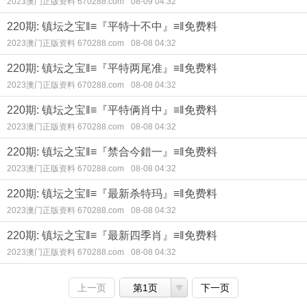
2023澳门正版资料 670288.com
08-09 04:32
220期: 镇坛之宝‖≡『平特十不中』≡‖免费料
2023澳门正版资料 670288.com
08-08 04:32
220期: 镇坛之宝‖≡『平特两尾准』≡‖免费料
2023澳门正版资料 670288.com
08-08 04:32
220期: 镇坛之宝‖≡『平特俩肖中』≡‖免费料
2023澳门正版资料 670288.com
08-08 04:32
220期: 镇坛之宝‖≡『禁合今錯一』≡‖免费料
2023澳门正版资料 670288.com
08-08 04:32
220期: 镇坛之宝‖≡『最新杀特玛』≡‖免费料
2023澳门正版资料 670288.com
08-08 04:32
220期: 镇坛之宝‖≡『最新四季肖』≡‖免费料
2023澳门正版资料 670288.com
08-08 04:32
上一页
第1页
下一页